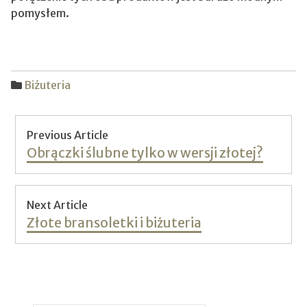
pomysłem.
Biżuteria
Nawigacja
Previous Article
wpisu
Previous
Obrączki ślubne tylko w wersji złotej?
post:
Next Article
Next
Złote bransoletki i biżuteria
post: