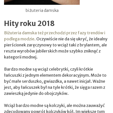
biżuteria damska
Hity roku 2018
Biżuteria damska też przechodzi przez fazy trendów i
podlega modzie.
Oczywiście nie da się ukryć, że idealny
pierścionek zaręczynowy to wciąż taki z brylantem, ale
reszta wyrobów jubilerskich może szybko zniknąć z
kategorii modnej.
Bardzo modne są wciąż celebrytki, czyli krótkie
łańcuszki z jednym elementem dekoracyjnym. Może to
być małe serduszko, gwiazdka, a nawet inicjał. Ważne
jest, aby łańcuszek był na tyle krótki, że sięga razem z
zawieszką jedynie do obojczyków.
Wciąż bardzo modne są kolczyki, ale można zauważyć
zdecydowany powrót kolczyków kół. Im większe tym