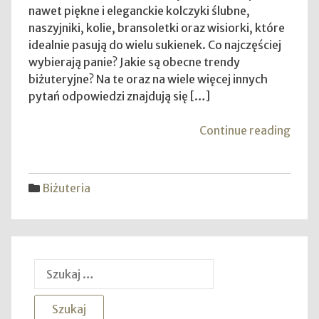
nawet piękne i eleganckie kolczyki ślubne,
naszyjniki, kolie, bransoletki oraz wisiorki, które
idealnie pasują do wielu sukienek. Co najczęściej
wybierają panie? Jakie są obecne trendy
biżuteryjne? Na te oraz na wiele więcej innych
pytań odpowiedzi znajdują się […]
"Biżu
Continue reading
na
topie
–
Biżuteria
co
wybr
na
ślub?
Szukaj: