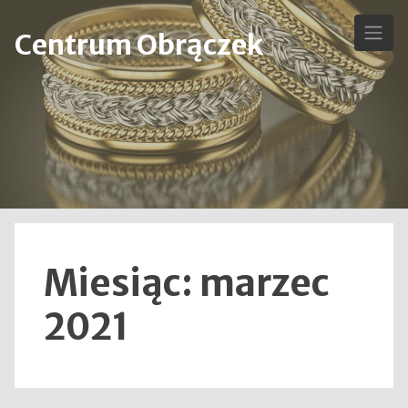
Skip
to
Centrum Obrączek
content
Miesiąc:
marzec
2021