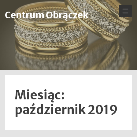
Skip
to
Centrum Obrączek
content
Miesiąc:
październik 2019