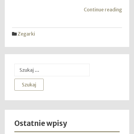
"Cas
Continue reading
zega
Zegarki
Szukaj:
Ostatnie wpisy