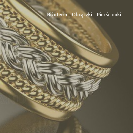
Biżuteria
Obrączki
Pierścionki