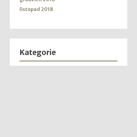
listopad 2018
Kategorie
Bez kategorii
Biżuteria
Obrączki
Pierścionki
Zegarki