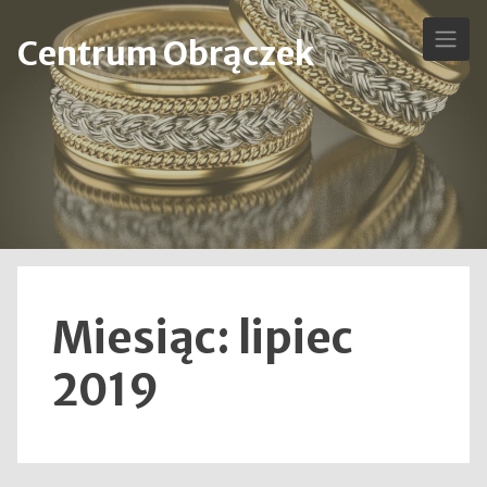
Skip
to
Centrum Obrączek
content
Miesiąc:
lipiec
2019