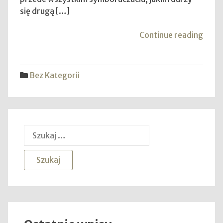
się drugą […]
"Jak
Continue reading
wybr
pierś
zarę
Bez Kategorii
Szukaj: