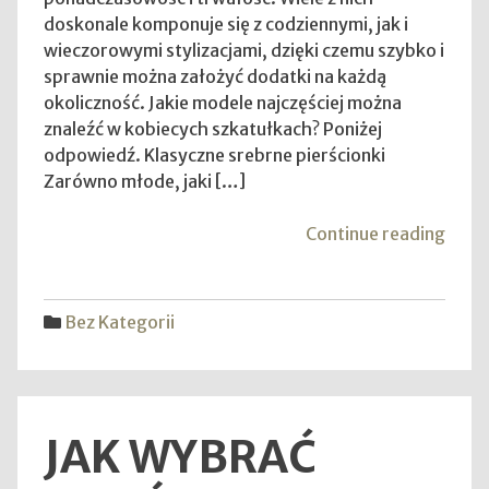
doskonale komponuje się z codziennymi, jak i
wieczorowymi stylizacjami, dzięki czemu szybko i
sprawnie można założyć dodatki na każdą
okoliczność. Jakie modele najczęściej można
znaleźć w kobiecych szkatułkach? Poniżej
odpowiedź. Klasyczne srebrne pierścionki
Zarówno młode, jaki […]
"Sre
Continue reading
pierś
–
styl
Bez Kategorii
biżut
któr
koch
kobi
JAK WYBRAĆ
w
każd