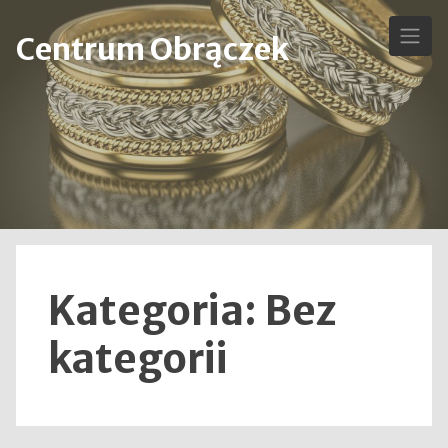
Skip
to
Centrum Obrączek
content
Kategoria:
Bez
kategorii