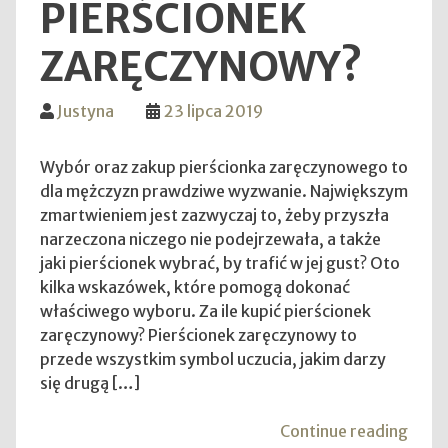
PIERŚCIONEK
wiek
ZARĘCZYNOWY?
Justyna
23 lipca 2019
Wybór oraz zakup pierścionka zaręczynowego to
dla mężczyzn prawdziwe wyzwanie. Największym
zmartwieniem jest zazwyczaj to, żeby przyszła
narzeczona niczego nie podejrzewała, a także
jaki pierścionek wybrać, by trafić w jej gust? Oto
kilka wskazówek, które pomogą dokonać
właściwego wyboru. Za ile kupić pierścionek
zaręczynowy? Pierścionek zaręczynowy to
przede wszystkim symbol uczucia, jakim darzy
się drugą […]
"Jak
Continue reading