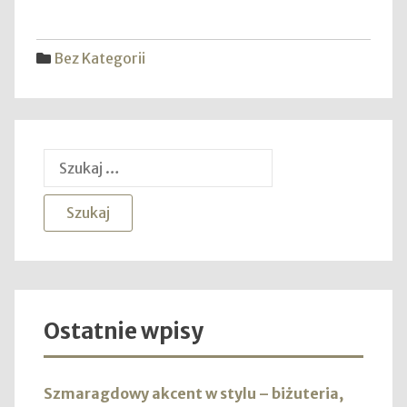
wybr
pierś
zarę
Bez Kategorii
Szukaj:
Ostatnie wpisy
Szmaragdowy akcent w stylu – biżuteria,